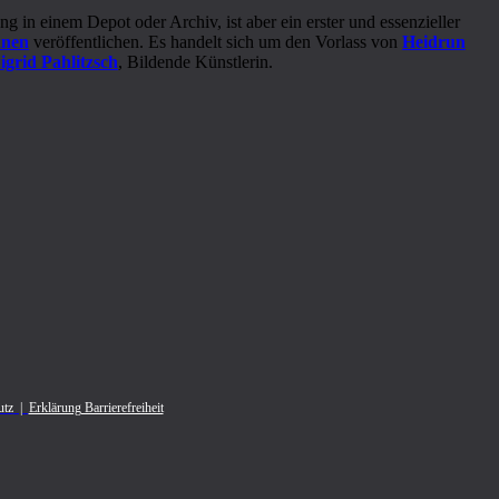
g in einem Depot oder Archiv, ist aber ein erster und essenzieller
nnen
veröffentlichen. Es handelt sich um den Vorlass von
Heidrun
igrid Pahlitzsch
, Bildende Künstlerin.
utz
|
Erklärung Barrierefreiheit