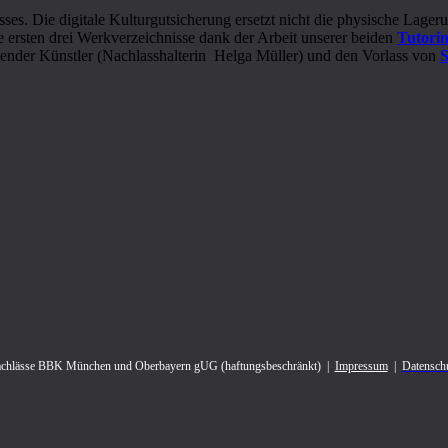
es. Die digitale Kulturgutsicherung ersetzt nicht die physische Lagerun
e ersten drei Werkverzeichnisse dank der Arbeit unserer beiden
Tutori
dender Künstler (Nachlasshalterin Helga Müller) und den Vorlass von
S
achlässe BBK München und Oberbayern gUG (haftungsbeschränkt) |
Impressum
|
Datensch