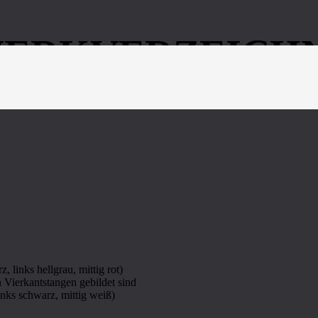
WERKVERZEICHN
 NACHLASS H. W. TWARDZIK
 links hellgrau, mittig rot)
 Vierkantstangen gebildet sind
inks schwarz, mittig weiß)